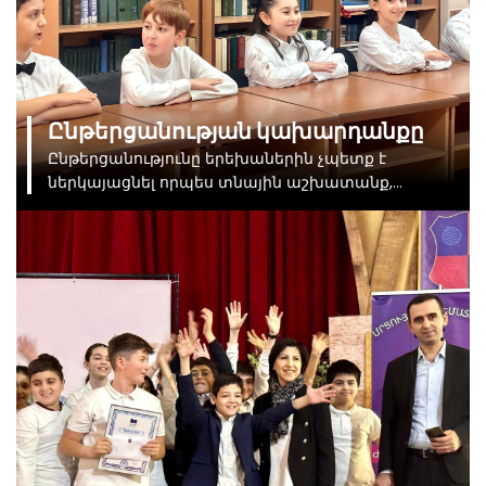
Ընթերցանության կախարդանքը
Ընթերցանությունը երեխաներին չպետք է
ներկայացնել որպես տնային աշխատանք,
պարտականություն: Այն պետք է առաջարկել
որպես նվեր։ Մեր ուսանողները բացահայտեցին
«Ընթերցանության կախարդանքը»