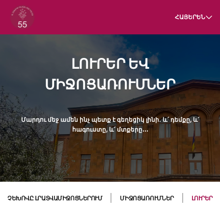
ՀԱՅԵՐԵՆ
ԼՈՒՐԵՐ ԵՎ
ՄԻՋՈՑԱՌՈՒՄՆԵՐ
Մարդու մեջ ամեն ինչ պետք է գեղեցիկ լինի. և՛ դեմքը, և՛
հագուստը, և՛ մտքերը․․․
ՉԵԽՈՎԸ ԼՐԱՏՎԱՄԻՋՈՑՆԵՐՈՒՄ
ՄԻՋՈՑԱՌՈՒՄՆԵՐ
ԼՈՒՐԵՐ