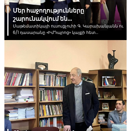
Մեր հաջողությունները
շարունակվում են…
Մաթեմատիկայի ուսուցչուհի Գ. Կարախանյանն ու
6/1 դասարանը «ԻմԴպրոց» կայքի հետ
համագործակցելու և «Մաթեմատիկա» առարկայի
հանրապետական մրցույթում պատվավոր
առաջին հորիզոնականը զբաղեցնելու առթիվ
պարգևատրվեցին պատվոգրերով։ Օրն
անակնկալներով լեցուն էր. աշակերտները
ստացան նաև «Երևան պարկ»-ի տոմսեր, իսկ
մաթեմատիկայի ուսուցչուհի Գ. Կարախանյանը՝
դրամական պարգև։ Տպավորություններն
անմոռանալի էին։ Շնորհակալություն «ԻմԴպրոց»
կայքին նման նախաձեռնության, ինչպես նաև
ուսուցչի և աշակերտների ջանքերը գնահատելու
համար։