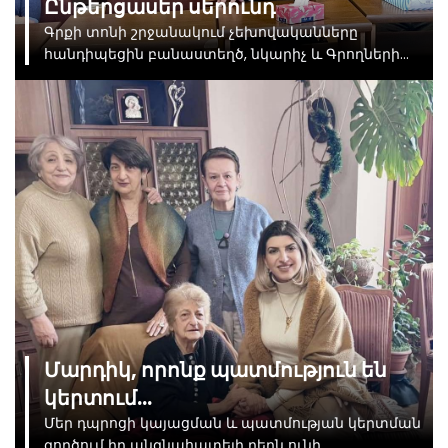
Ընթերցասեր սերունդ
Գրքի տոնի շրջանակում չեխովականները
հանդիպեցին բանաստեղծ, նկարիչ և Գրողների
միության նախագահ Է. Միլիտոնյանի հետ։
Հանդիպումը հետաքրքիր էր և բովանդակալից։
Մարդիկ, որոնք պատմություն են
կերտում…
Մեր դպրոցի կայացման և պատմության կերտման
գործում իր անգնահատելի դերն ունի