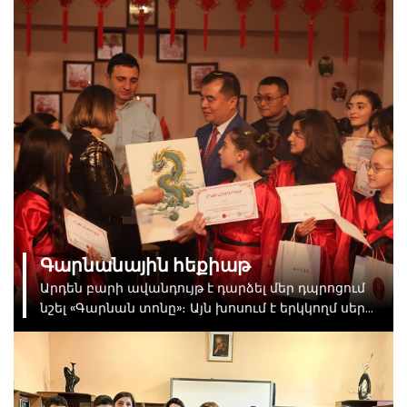
Գարնանային հեքիաթ
Արդեն բարի ավանդույթ է դարձել մեր դպրոցում
նշել «Գարնան տոնը»։ Այն խոսում է երկկողմ սերտ
համագործակցության մասին։ Մեր աշակերտներն
ամեն տարի ներկայանում են յուրովի. այս տարի
չեխովականներն առաջին անգամ ներկայացրին
մուլտֆիլմի հնչյունավորում։ Միջոցառմանը ներկա