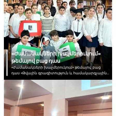
էին Հայաստանում Չինաստանի դեսպանի
խորհրդական Չըն Մին, ԲՊՀ Կոնֆուցիուսի
ինստիտուտի հայկական կողմի տնօրեն Գոռ
Սարգսյանը և չինական կողմի տնօրեն Հան
ՄինԾիեն, ինչպես նաև դեսպանատան
ներկայացուցիչներ։
«Ժամանակների խաչմերուկում»
թեմայով բաց դաս
«Ժամանակների խաչմերուկում» թեմայով բաց
դաս «Թվային գրագիտություն և համակարգչային
գիտություն» առարկայի շրջանակում։