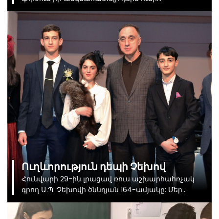
վաստակաշատ մանկավարժ, դպրոցի նախկին
տնօրեն Մերի Ալեքսանդրյանը։ Հանդիպումը ջերմ
էր և անմոռանալի։
Ուղևորություն դեպի Չեխով
Հունվարի 29-ին լրացավ ռուս աշխարհահռչակ
գրող Ա.Պ. Չեխովի ծննդյան 164-ամյակը: Մեր
դպրոցում տեղի ունեցան հանդիսավոր
միջոցառումներ՝ նվիրված մեծ արձակագրի, բժշկի