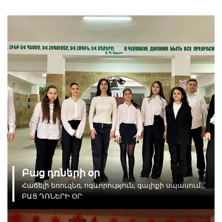
Բաց դռների օր
Հաճելի եռուզեռ, ոգևորություն, գալիքի սպասում…
ԲԱՑ ԴՌՆԵՐԻ ՕՐ