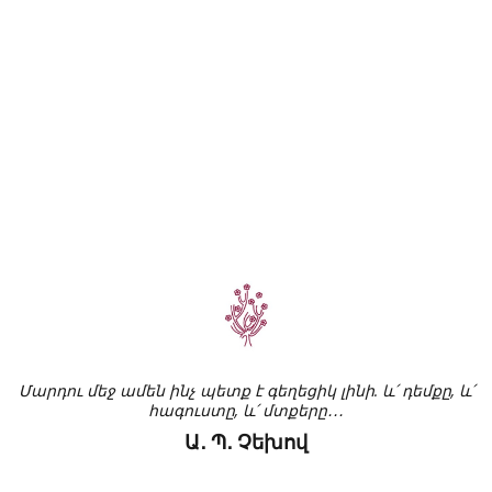
Մարդու մեջ ամեն ինչ պետք է գեղեցիկ լինի. և՛ դեմքը, և՛
հագուստը, և՛ մտքերը․․․
Ա․ Պ․ Չեխով