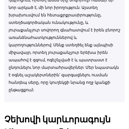
Գարնանային այս զարմանահրաշ օրը մեր սաները
իրենց անմնացորդ սերն ու հարգանքը ցուցաբերեցին
նոր արկած է, մի նոր իրողություն: Այստեղ
իրենց մայրերի հանդեպ։
խրախուսվում են հետաքրքրասիրությունը,
Գարունը Սեր Է, Սերը՝
ստեղծագործական ունակությունը, և
յուրաքանչյուր սովորող գնահատվում է իրեն բնորոշ
Մայրություն
Ասում են՝ ԳԵՂԵՑԻԿԸ կփրկի աշխարհը, բայց
առանձնահատկություններով և
աշխարհը կփրկվի, այդ թվում և մարդը, եթե սկսի
կարողություններով: Մենք ստեղծել ենք այնպիսի
տեսնել ԳԵՂԵՑԻԿԸ։
միջավայր, որտեղ յուրաքանչյուր երեխա իրեն
Մեր հաջողությունները
ապահով է զգում, ոգեշնչված է և պատրաստ է
շարունակվում են…
ընդունելու նոր մարտահրավերներ: Մեր նպատակն
Հպարտությամբ հայտնում ենք, որ մեր աշակերտները
է օգնել աշակերտներին՝ զարգացնելու ուսման
Կենտրոն վարչական շրջանի դպրոցների և
վարժարանների միջև կայացած բասկետբոլի 3
հանդեպ սերը, որը կուղեկցի նրանց ողջ կյանքի
մրցույթներին էլ հաղթանակ են տարել՝ դուրս գալով
ընթացքում։
եզրափակիչ փուլ։ 👏👏👏 Շնորհավորում ենք մեր
սաներին՝ մաղթելով հաղթանակ նաև եզրափակիչ
փուլում։
Չեխովի կարևորագույն