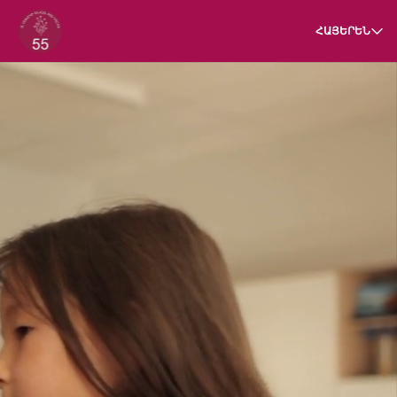
ՀԱՅԵՐԵՆ