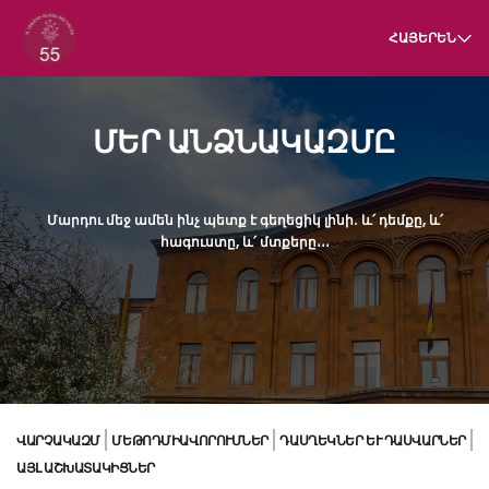
ՀԱՅԵՐԵՆ
ՄԵՐ ԱՆՁՆԱԿԱԶՄԸ
Մարդու մեջ ամեն ինչ պետք է գեղեցիկ լինի. և՛ դեմքը, և՛
հագուստը, և՛ մտքերը․․․
ՎԱՐՉԱԿԱԶՄ
ՄԵԹՈԴՄԻԱՎՈՐՈՒՄՆԵՐ
ԴԱՍՂԵԿՆԵՐ ԵՒ ԴԱՍՎԱՐՆԵՐ
ԱՅԼ ԱՇԽԱՏԱԿԻՑՆԵՐ